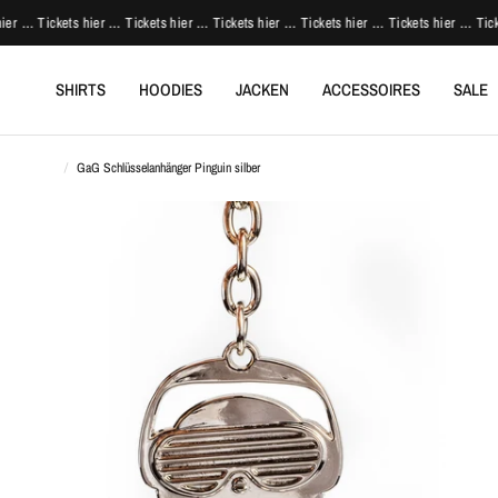
r … Tickets hier … Tickets hier … Tickets hier … Tickets hier … Tickets hier … Ticket
SHIRTS
HOODIES
JACKEN
ACCESSOIRES
SALE
/
GaG Schlüsselanhänger Pinguin silber